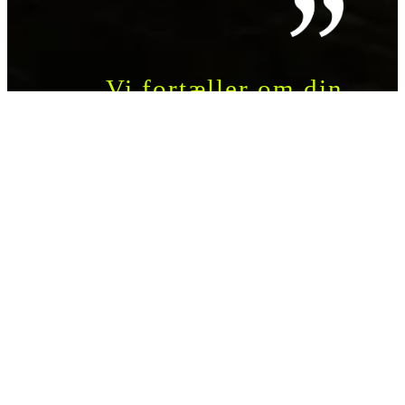
Vi fortæller om din
hverdag med alle de
virkemidler og
elementer, som en god
historie har – og
stiller skarpt på de
værdier, der gør jer
unikke og nemme at
huske
– Anja Klemp Vilgaard
Forfatter, stifter og storyteller
|
Get