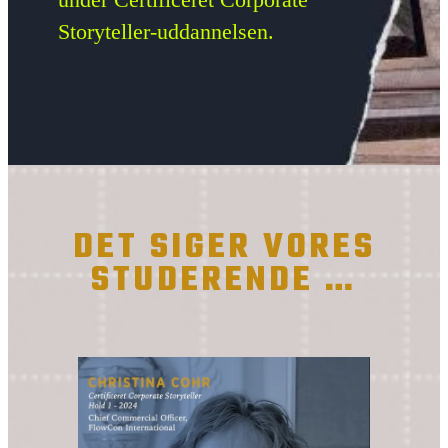
Storyteller-uddannelsen.
DET SIGER VORES
STUDERENDE …