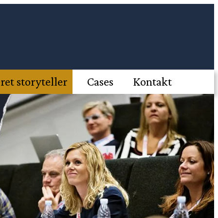
eret storyteller
Cases
Kontakt