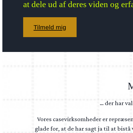
at dele ud af deres viden og erf
Tilmeld mig
M
… der har va
Vores casevirksomheder er repræsenter
glade for, at de har sagt ja til at bis