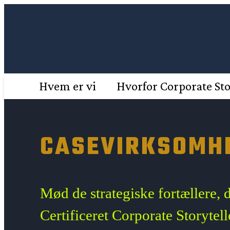
Spring
til
indhold
Hvem er vi
Hvorfor Corporate Sto
CASEVIRKSOMH
Mød de strategiske fortællere, 
Certificeret Corporate Storytel