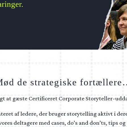
aringer.
ød de strategiske fortæller
lgt at gæste Certificeret Corporate Storyteller-udda
et af ledere, der bruger storytelling aktivt i dere
tå vores deltagere med cases, do’s and don’ts, tips 