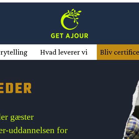
rytelling
Hvad leverer vi
Bliv certific
EDER
der gæster
ler-uddannelsen for